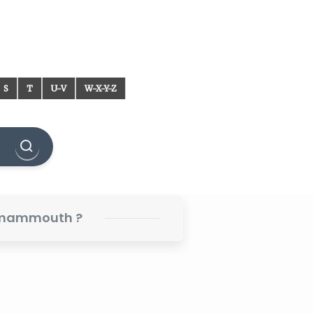
S
T
U-V
W-X-Y-Z
e mammouth ?