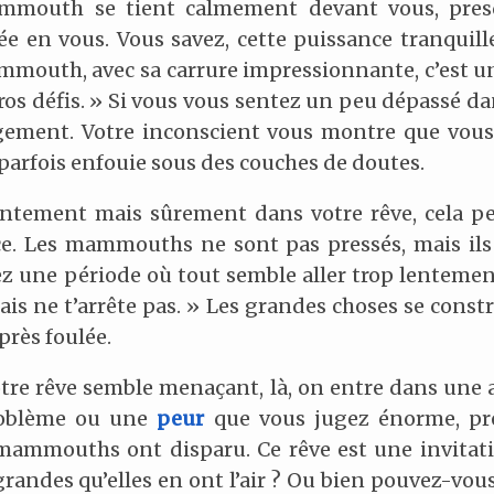
mammouth se tient calmement devant vous, pres
ée en vous. Vous savez, cette puissance tranquil
mmouth, avec sa carrure impressionnante, c’est un
os défis. » Si vous vous sentez un peu dépassé dan
gement. Votre inconscient vous montre que vous 
 parfois enfouie sous des couches de doutes.
tement mais sûrement dans votre rêve, cela peu
e. Les mammouths ne sont pas pressés, mais ils a
z une période où tout semble aller trop lentemen
ais ne t’arrête pas. » Les grandes choses se constr
rès foulée.
re rêve semble menaçant, là, on entre dans une 
roblème ou une
peur
que vous jugez énorme, pr
mammouths ont disparu. Ce rêve est une invitati
 grandes qu’elles en ont l’air ? Ou bien pouvez-vou