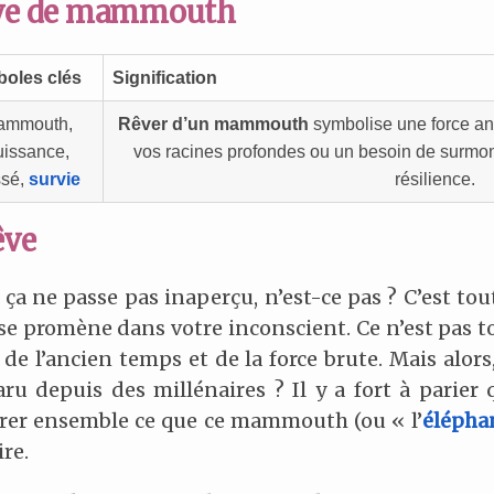
rêve de mammouth
oles clés
Signification
ammouth,
Rêver d’un mammouth
symbolise une force an
uissance,
vos racines profondes ou un besoin de surmo
ssé,
survie
résilience.
êve
, ça ne passe pas inaperçu, n’est-ce pas ? C’est to
 se promène dans votre inconscient. Ce n’est pas to
 de l’ancien temps et de la force brute. Mais alors
u depuis des millénaires ? Il y a fort à parier q
lorer ensemble ce que ce mammouth (ou « l’
élépha
re.