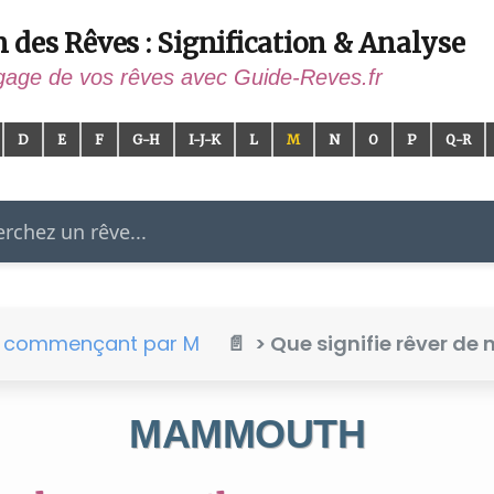
n des Rêves : Signification & Analyse
gage de vos rêves avec Guide-Reves.fr
D
E
F
G-H
I-J-K
L
M
N
O
P
Q-R
er
e commençant par M
> Que signifie rêver d
MAMMOUTH