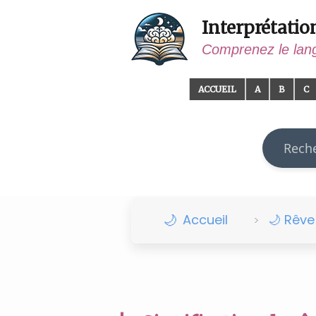
Interprétatio
Comprenez le lan
ACCUEIL
A
B
C
Recherch
Accueil
🌙 Rêv