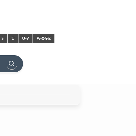
S
T
U-V
W-X-Y-Z