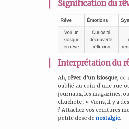
Signification du rê
Rêve
Émotions
Sym
Voir un
Curiosité,
kiosque
découverte,
en rêve
réflexion
ren
Interprétation du r
Ah,
rêver d’un kiosque
, ce
oublié au coin d’une rue o
journaux, les magazines, ou 
chuchote : « Viens, il y a d
? Attachez vos ceintures me
petite dose de
nostalgie
.