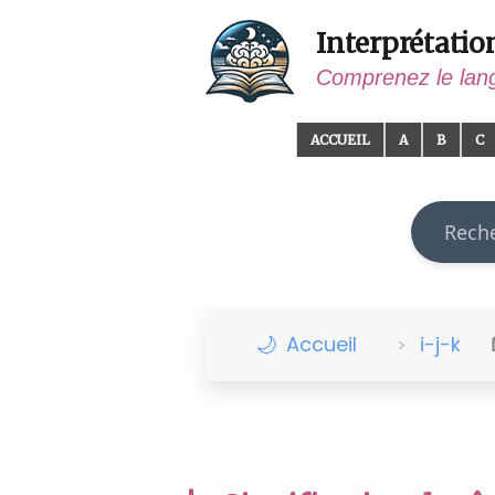
Interprétatio
Comprenez le lan
ACCUEIL
A
B
C
Recherch
Accueil
i-j-k