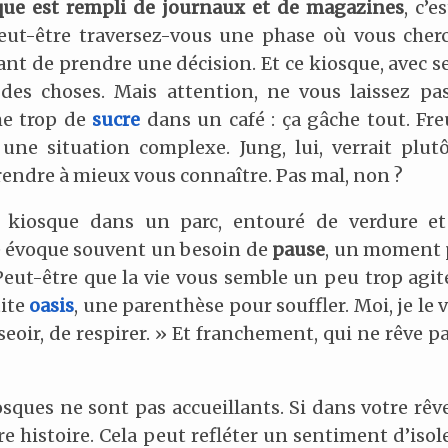
que est rempli de journaux et de magazines
, c’
eut-être traversez-vous une phase où vous cher
t de prendre une décision. Et ce kiosque, avec se
 des choses. Mais attention, ne vous laissez pas
me trop de
sucre
dans un café : ça gâche tout. Fr
une situation complexe. Jung, lui, verrait plut
rendre à mieux vous connaître. Pas mal, non ?
 kiosque dans un parc, entouré de verdure et
e évoque souvent un besoin de
pause
, un moment p
. Peut-être que la vie vous semble un peu trop agit
ite
oasis
, une parenthèse pour souffler. Moi, je le
seoir, de respirer. » Et franchement, qui ne rêve p
osques ne sont pas accueillants. Si dans votre rêve
tre histoire. Cela peut refléter un sentiment d’iso