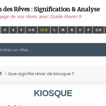
n des Rêves : Signification & Analyse
gage de vos rêves avec Guide-Reves.fr
D
E
F
G-H
I-J-K
L
M
N
O
P
Q-R
er
> Que signifie rêver de kiosque ?
KIOSQUE