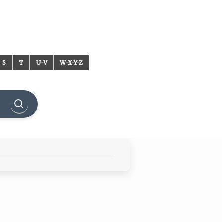
S
T
U-V
W-X-Y-Z