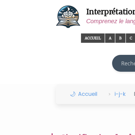
Interprétatio
Comprenez le lan
ACCUEIL
A
B
C
Recherch
Accueil
i-j-k