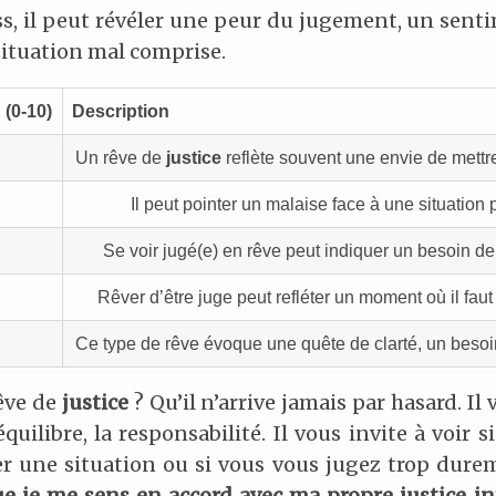
ss, il peut révéler une peur du jugement, un sent
situation mal comprise.
E
(0-10)
Description
Un rêve de
justice
reflète souvent une envie de mettr
Il peut pointer un malaise face à une situatio
Se voir jugé(e) en rêve peut indiquer un besoin de f
Rêver d’être juge peut refléter un moment où il fau
Ce type de rêve évoque une quête de clarté, un besoi
rêve de
justice
? Qu’il n’arrive jamais par hasard. Il
’équilibre, la responsabilité. Il vous invite à voir
ier une situation ou si vous vous jugez trop durem
ue je me sens en accord avec ma propre justice in