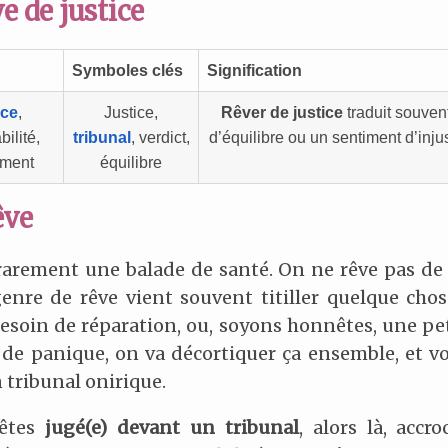
e de justice
Symboles clés
Signification
ice
,
Justice,
Rêver de justice
traduit souven
ilité,
tribunal
, verdict,
d’équilibre ou un sentiment d’injus
ement
équilibre
êve
t rarement une balade de santé. On ne rêve pas d
 genre de rêve vient souvent titiller quelque ch
esoin de réparation, ou, soyons honnêtes, une pet
 de panique, on va décortiquer ça ensemble, et v
 tribunal onirique.
 êtes
jugé(e) devant un tribunal
, alors là, accr