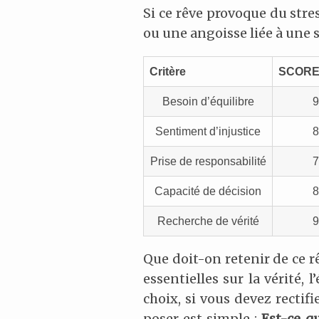
Si ce rêve provoque du stre
ou une angoisse liée à une 
Critère
SCOR
Besoin d’équilibre
9
Sentiment d’injustice
8
Prise de responsabilité
7
Capacité de décision
8
Recherche de vérité
9
Que doit-on retenir de ce 
essentielles sur la vérité, l
choix, si vous devez rectif
poser est simple :
Est-ce q