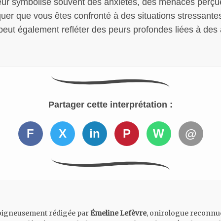
ur symbolise souvent des anxiétés, des menaces perçu
quer que vous êtes confronté à des situations stressant
l peut également refléter des peurs profondes liées à des
Partager cette interprétation :
F
X
in
P
W
@
 soigneusement rédigée par
Émeline Lefèvre
, onirologue reconnue