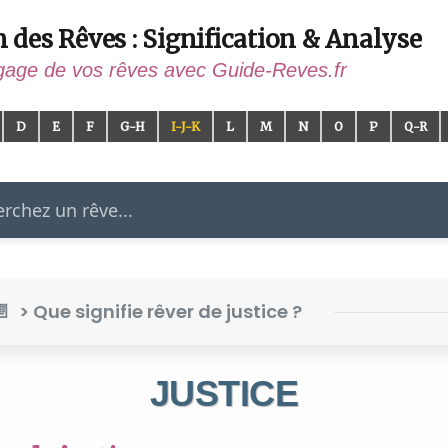
n des Rêves : Signification & Analyse
gage de vos rêves avec Guide-Reves.fr
D
E
F
G-H
I-J-K
L
M
N
O
P
Q-R
er
> Que signifie rêver de justice ?
JUSTICE