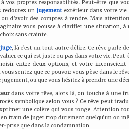
 à vos propres responsabilités. Peut-être que vo
s redoutez un
jugement
extérieur dans votre vie r
, ou d’avoir des comptes à rendre. Mais attention, 
ginaire vous pousse à clarifier une situation, à 
choix sans crainte.
e
juge
, là c’est un tout autre délire. Ce rêve parle d
valuer ce qui est juste ou pas dans votre vie. Peut-
hoisir entre deux options, et votre inconscien
i vous sentez que ce pouvoir vous pèse dans le rêve
 jugement, ou que vous hésitez à prendre une déci
teur
dans votre rêve, alors là, on touche à une fr
procès symbolique selon vous ? Ce rêve peut trad
xprimer une colère qui vous ronge. Attention tou
us en train de juger trop durement quelqu’un ou m
cher-prise que dans la condamnation.