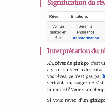
Signification du rê
Rêve
Émotions
Voir un
Sérénité,
ginkgo en
endurance,
rêve
transformation
Interprétation du r
Ah,
rêver de ginkgo
, c’est
âges et survécu à des cata
vos rêves, ce n’est pas par
h
véritable messager de résil
immortel ? Venez, on plonge
Si vous rêvez d’un
ginkgo