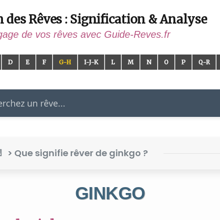
n des Rêves : Signification & Analyse
gage de vos rêves avec Guide-Reves.fr
D
E
F
G-H
I-J-K
L
M
N
O
P
Q-R
er
> Que signifie rêver de ginkgo ?
GINKGO