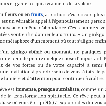
urs et garder ce qui a vraiment de la valeur.
n fleurs ou en
fruits
, attention, c’est encore plus 
e est un véritable appel à l’épanouissement perso
enouveau ou même d’abondance. C’est comme si vot
ntées vont enfin donner leurs fruits. » Un ginkgo e
 une métaphore d’un moment où tout s’aligne enfin
 d’un
ginkgo abîmé ou mourant
, ne paniquez p
une peur de perdre quelque chose d’important. P
 de vos forces ou de votre capacité à tenir 
ne invitation à prendre soin de vous, à faire le po
lumière et d’attention pour continuer à croître.
rêve est
immense, presque surréaliste
, comme un ar
de la transformation spirituelle. Ce rêve peut i
phase où vous êtes prêt(e) à explorer des dimens