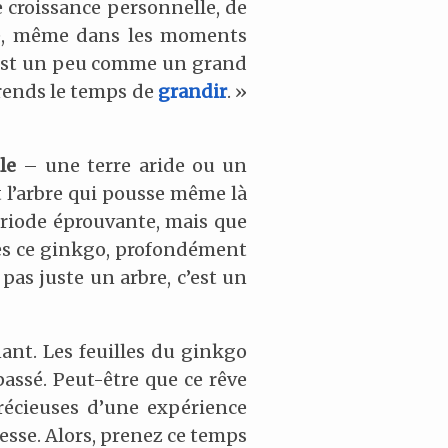
e croissance personnelle, de
que, même dans les moments
 c’est un peu comme un grand
prends le temps de
grandir
. »
le
– une terre aride ou un
t l’arbre qui pousse même là
ériode éprouvante, mais que
êtes ce ginkgo, profondément
 pas juste un arbre, c’est un
nant. Les feuilles du ginkgo
passé. Peut-être que ce rêve
précieuses d’une expérience
esse. Alors, prenez ce temps