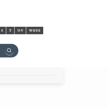
S
T
U-V
W-X-Y-Z