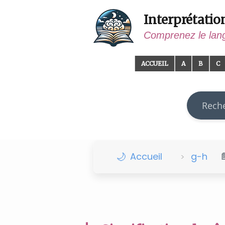
Interprétatio
Comprenez le lan
ACCUEIL
A
B
C
Recherch
Accueil
g-h