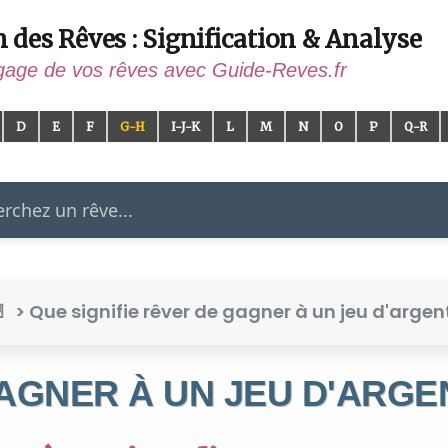
n des Rêves : Signification & Analyse
gage de vos rêves avec Guide-Reves.fr
D
E
F
G-H
I-J-K
L
M
N
O
P
Q-R
er
> Que signifie rêver de gagner à un jeu d'argen
AGNER À UN JEU D'ARGE