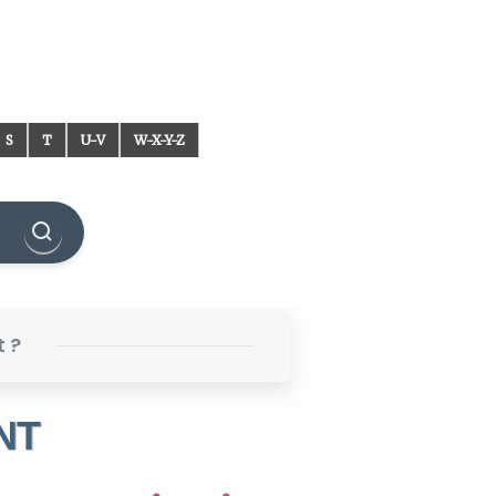
S
T
U-V
W-X-Y-Z
t ?
NT