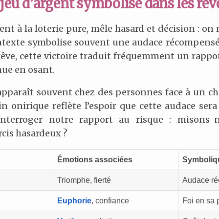
jeu d’argent symbolise dans les rêv
nt à la loterie pure, mêle hasard et décision : on 
ontexte symbolise souvent une audace récompensée
êve, cette victoire traduit fréquemment un rapport
nue en osant.
apparaît souvent chez des personnes face à un ch
in onirique reflète l’espoir que cette audace se
 interroger notre rapport au risque : mison
cis hasardeux ?
Émotions associées
Symboliqu
Triomphe, fierté
Audace r
Euphorie
, confiance
Foi en sa 