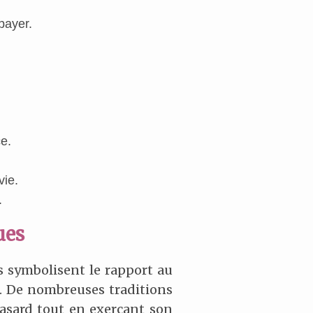
payer.
ce.
vie.
.
ues
ls symbolisent le rapport au
uer. De nombreuses traditions
hasard tout en exerçant son