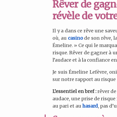
Rêver de gagner
révèle de votr
Il y a dans ce rêve une save
où, au
casino
de son rêve, la
Émeline. » Ce qui le marquai
risque. Rêver de gagner à u
l’audace et à la confiance e
Je suis Émeline Lefèvre, on
sur notre rapport au risque 
L’essentiel en bref :
rêver de
audace, une prise de risque
au pari et au
hasard
, pas d’