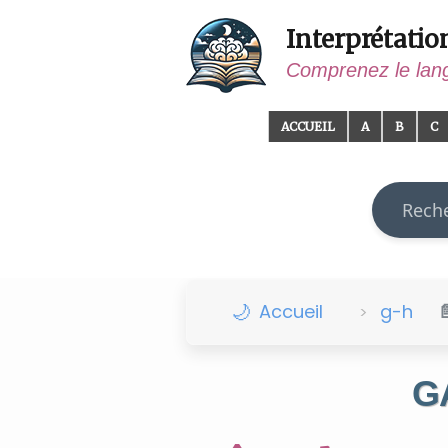
Interprétatio
Comprenez le lan
ACCUEIL
A
B
C
Recherch
Accueil
g-h
G