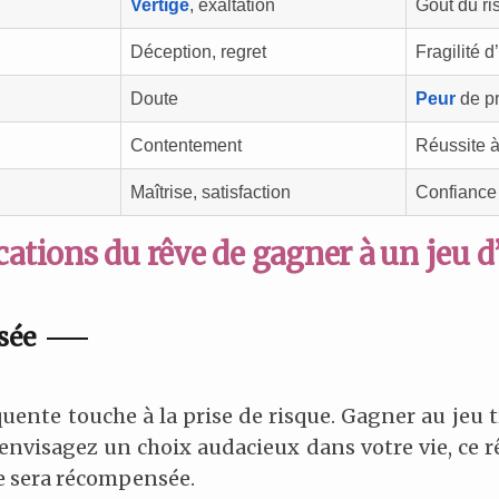
Vertige
, exaltation
Goût du r
Déception, regret
Fragilité 
Doute
Peur
de pr
Contentement
Réussite à
Maîtrise, satisfaction
Confiance
cations du rêve de gagner à un jeu d
sée
équente touche à la prise de risque. Gagner au jeu 
envisagez un choix audacieux dans votre vie, ce rê
ce sera récompensée.