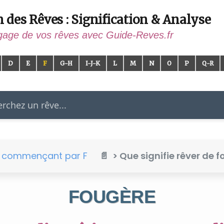
n des Rêves : Signification & Analyse
gage de vos rêves avec Guide-Reves.fr
D
E
F
G-H
I-J-K
L
M
N
O
P
Q-R
er
e commençant par F
> Que signifie rêver de f
FOUGÈRE