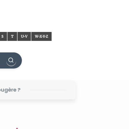
S
T
U-V
W-X-Y-Z
ougère ?