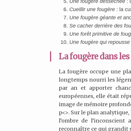
Une fougère desséchée
: 
Cueillir une fougère
: la cu
Une fougère géante et an
Se cacher derrière des fo
Une forêt primitive de fou
Une fougère qui repousse
La fougère dans le
La fougère occupe une place
longtemps nourri les légend
par an et apporter chance
européennes, elle était rép
image de mémoire profonde
p<>. Sur le plan analytique,
l’ombre de l’inconscient 
reconnaître ce qui grandit 