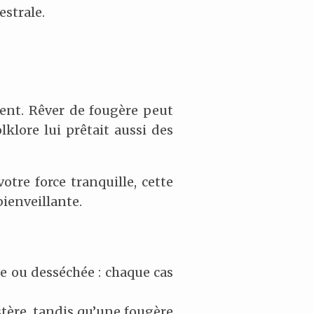
estrale.
nent. Rêver de fougère peut
klore lui prêtait aussi des
tre force tranquille, cette
ienveillante.
hée ou desséchée : chaque cas
stère, tandis qu’une fougère