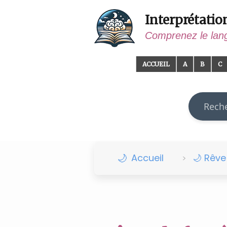
Interprétatio
Comprenez le lan
ACCUEIL
A
B
C
Recherch
Accueil
🌙 Rêv