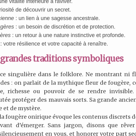
une vitalité intérieure à raviver.
riosité de découvrir un secret.
cienne
: un lien à une sagesse ancestrale.
ugères
: un besoin de discrétion et de protection.
gères
: un retour à une nature instinctive et profonde.
: votre résilience et votre capacité à renaître.
s grandes traditions symboliques
 singulière dans le folklore. Ne montrant ni fle
es : on parlait de la mythique fleur de fougère, c
, richesse ou pouvoir de se rendre invisible.
utée protéger des mauvais sorts. Sa grande ancien
 et de mystère.
 la fougère onirique évoque les contenus discrets de
avant d’émerger. Sans jargon, disons que rêver
silencieusement en vous, et honorer votre part s