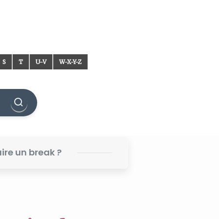
S
T
U-V
W-X-Y-Z
aire un break ?