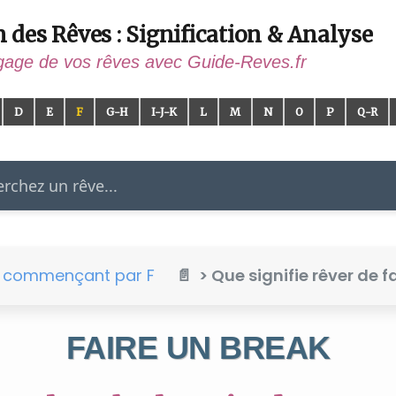
n des Rêves : Signification & Analyse
gage de vos rêves avec Guide-Reves.fr
D
E
F
G-H
I-J-K
L
M
N
O
P
Q-R
er
e commençant par F
> Que signifie rêver de f
FAIRE UN BREAK