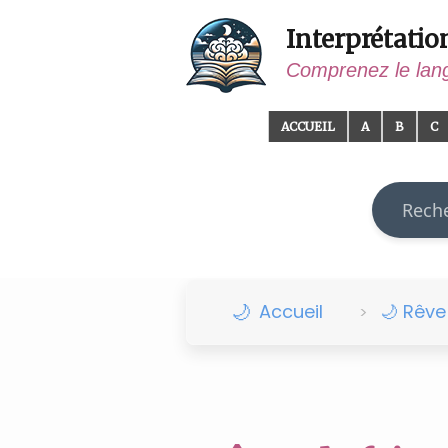
Interprétatio
Comprenez le lan
ACCUEIL
A
B
C
Recherch
Accueil
🌙 Rêv