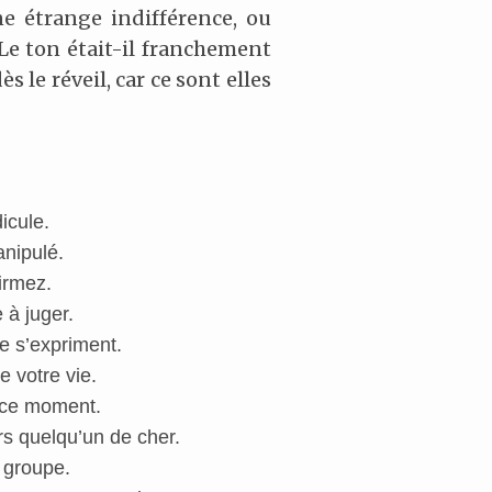
ne étrange indifférence, ou
e ton était-il franchement
 le réveil, car ce sont elles
icule.
anipulé.
irmez.
 à juger.
ie s’expriment.
e votre vie.
n ce moment.
s quelqu’un de cher.
 groupe.