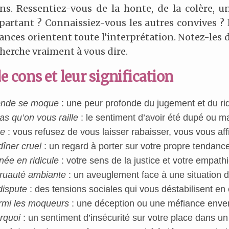
s. Ressentiez-vous de la honte, de la colère, u
rtant ? Connaissiez-vous les autres convives ? L
ances orientent toute l’interprétation. Notez-les dès
cherche vraiment à vous dire.
e cons et leur signification
 monde se moque
: une peur profonde du jugement et du rid
as qu’on vous raille
: le sentiment d’avoir été dupé ou m
te
: vous refusez de vous laisser rabaisser, vous vous aff
îner cruel
: un regard à porter sur votre propre tendance
née en ridicule
: votre sens de la justice et votre empath
cruauté ambiante
: un aveuglement face à une situation d
dispute
: des tensions sociales qui vous déstabilisent e
rmi les moqueurs
: une déception ou une méfiance enver
urquoi
: un sentiment d’insécurité sur votre place dans un