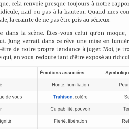
ique, cela renvoie presque toujours à notre rappor
dicule, naïf ou pas à la hauteur. Quand mes con
le, la crainte de ne pas être pris au sérieux.
ce dans la scène. Êtes-vous celui qu’on moque, 
t. Jung verrait dans ce rêve une mise en lumièr
-être de notre propre tendance à juger. Moi, je 
 qui, en vous, redoute tant d’être exposé au ridicul
Émotions associées
Symbolique
ué
Honte, humiliation
Peur
ue de vous
Trahison
, colère
Se
r
Culpabilité, pouvoir
Te
ignité
Fierté, libération
Ref