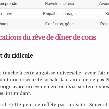
 comprendre
Naïveté, malaise
Aveug
 moquée
Empathie, courage
Se
chaos
Confusion, gêne
Relat
cations du rêve de dîner de cons
 du ridicule
 touche à cette angoisse universelle : avoir l’air ri
nt une insécurité sociale, la crainte de ne pas êt
onge avant un événement où ils se sentent exposé
eu intimidant.
ant. Cette peur ne reflète pas la réalité. Souven