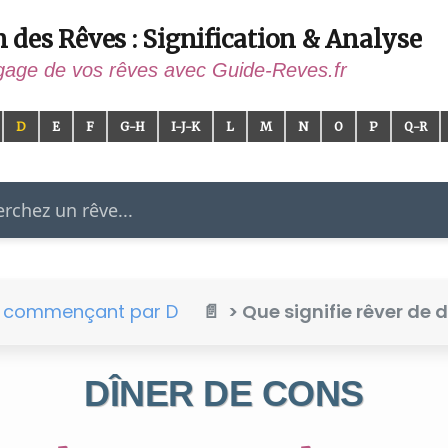
n des Rêves : Signification & Analyse
gage de vos rêves avec Guide-Reves.fr
D
E
F
G-H
I-J-K
L
M
N
O
P
Q-R
er
e commençant par D
> Que signifie rêver de 
DÎNER DE CONS