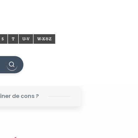
S
T
U-V
W-X-Y-Z
dîner de cons ?