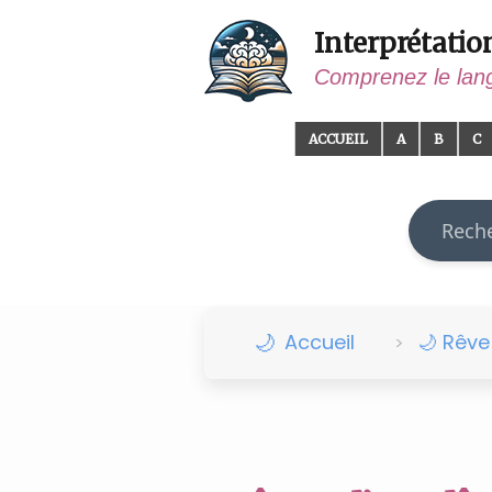
Interprétatio
Comprenez le lan
ACCUEIL
A
B
C
Recherch
Accueil
🌙 Rêv