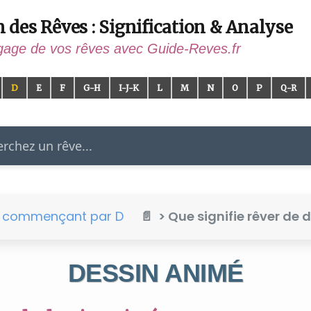
n des Rêves : Signification & Analyse
gage de vos rêves avec Guide-Reves.fr
D
E
F
G-H
I-J-K
L
M
N
O
P
Q-R
er
e commençant par D
> Que signifie rêver de 
DESSIN ANIMÉ