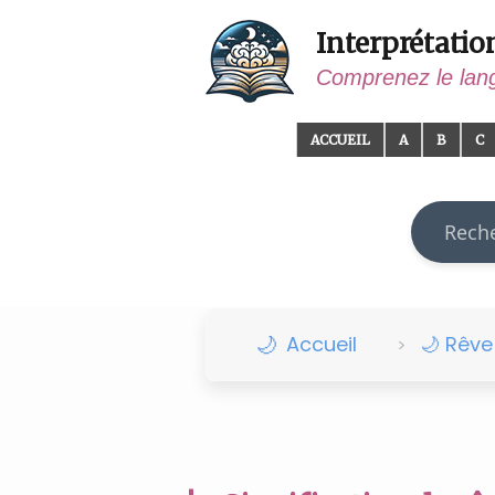
Interprétatio
Comprenez le lan
ACCUEIL
A
B
C
Recherch
Accueil
🌙 Rêv