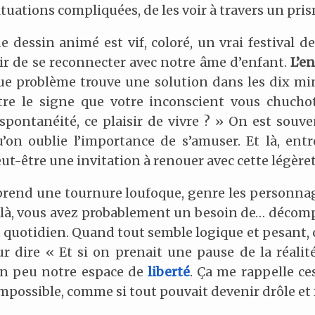
tuations compliquées, de les voir à travers un pris
e dessin animé est vif, coloré, un vrai festival de
sir de se reconnecter avec notre âme d’enfant.
L’e
ue problème trouve une solution dans les dix min
tre le signe que votre inconscient vous chucho
spontanéité, ce plaisir de vivre ? » On est souv
u’on oublie l’importance de s’amuser. Et là, ent
peut-être une invitation à renouer avec cette légèret
prend une tournure loufoque, genre les personnag
ors là, vous avez probablement un besoin de… déco
u quotidien. Quand tout semble logique et pesant, 
 dire « Et si on prenait une pause de la réalité
 un peu notre espace de
liberté
. Ça me rappelle ce
mpossible, comme si tout pouvait devenir drôle et 