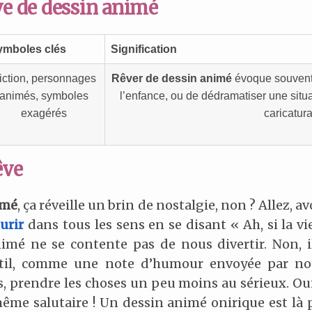
ve de dessin animé
ymboles clés
Signification
iction, personnages
Rêver de dessin animé
évoque souvent
animés, symboles
l’enfance, ou de dédramatiser une situa
exagérés
caricatura
êve
imé
, ça réveille un brin de nostalgie, non ? Allez, a
urir
dans tous les sens en se disant « Ah, si la vi
animé ne se contente pas de nous divertir. Non, 
til, comme une note d’humour envoyée par not
s, prendre les choses un peu moins au sérieux. Oui,
ême salutaire ! Un dessin animé onirique est là 