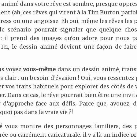
in animé dans votre rêve est sombre, presque oppr
t (ah, ces rêves qui virent à la Tim Burton parfoi
tress ou une angoisse. Eh oui, même les rêves les 
de scénario pourrait signaler que quelque cho
n : il prend des images qu’on adore pour nous p
 Ici, le dessin animé devient une façon de fair
ous voyez
vous-même
dans un dessin animé, trans
clair : un besoin d’évasion ! Oui, vous ressentez 
er vos traits habituels pour explorer des côtés de
r. Dans ce cas, le rêve pourrait bien être une inv
d’approche face aux défis. Parce que, avouez, 
uoi pas dans la vraie vie ?!
imé vous montre des personnages familiers, de
ée ou carrément caricaturale, il y a là un indice p