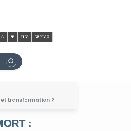
S
T
U-V
W-X-Y-Z
n et transformation ?
MORT :