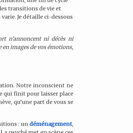
ormation, une fin de cycle
es transitions de vie et
varie. Je détaille ci-dessous
ort n’annoncent ni décès ni
se en images de vos émotions,
ation. Notre inconscient ne
 qui finit pour laisser place
chève, qu’une part de vous se
itions : un
déménagement
,
. La psyché met en scène ces