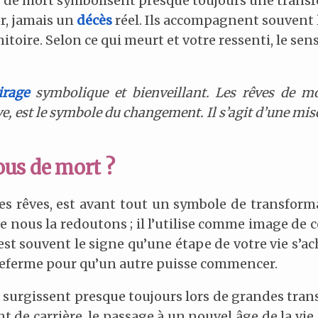
s de mort symbolisent presque toujours une transf
r, jamais un
décès
réel. Ils accompagnent souvent l
oire. Selon ce qui meurt et votre ressenti, le sens 
irage
symbolique et bienveillant. Les rêves de m
ve, est le symbole du changement. Il s’agit d’une mi
us de mort ?
es rêves, est avant tout un symbole de transform
e nous la redoutons ; il l’utilise comme image de ce
est souvent le signe qu’une étape de votre vie s’a
 referme pour qu’un autre puisse commencer.
 surgissent presque toujours lors de grandes trans
de carrière, le passage à un nouvel âge de la vie