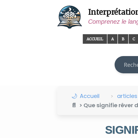
Interprétatio
Comprenez le lan
ACCUEIL
A
B
C
Recherch
Accueil
articles
> Que signifie rêver 
SIGNI