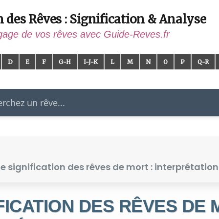
n des Rêves : Signification & Analyse
gage de vos rêves avec Guide-Reves.fr
D
E
F
G-H
I-J-K
L
M
N
O
P
Q-R
er
de signification des rêves de mort : interprétatio
FICATION DES RÊVES DE 